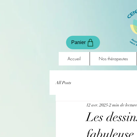
Panier
Accueil
Nos thérapeutes
All Posts
12 avr. 2025
2 min de lectur
Les dessin
fabuleuse