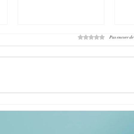
Noté 0 étoile sur 5.
Pas encore de
Une envie d'aller mieux ? Vers
Et s'
qui se tourner ?
dépas