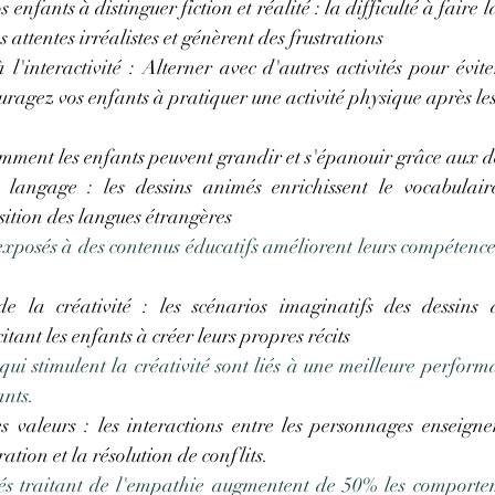
enfants à distinguer fiction et réalité : la difficulté à faire l
s attentes irréalistes et génèrent des frustrations
'interactivité : Alterner avec d'autres activités pour évit
ragez vos enfants à pratiquer une activité physique après le
ment les enfants peuvent grandir et s'épanouir grâce aux de
langage : les dessins animés enrichissent le vocabulaire
isition des langues étrangères
xposés à des contenus éducatifs améliorent leurs compétences
 la créativité : les scénarios imaginatifs des dessins a
itant les enfants à créer leurs propres récits
ui stimulent la créativité sont liés à une meilleure perfor
ants.
 valeurs : les interactions entre les personnages enseignen
ration et la résolution de conflits. 
és traitant de l'empathie augmentent de 50% les comportem