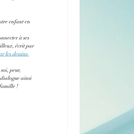
otre enfant en 
onnecter à ses 
lleux, écrit par 
 les dessins 
soi, peur, 
 dialogue ainsi 
famille !