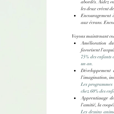
abordés. Aidez vos 
les deux créent de
Encouragement à l
aux écrans. Encou
Voyons maintenant com
Amélioration du 
favorisent l'acqu
75% des enfants e
un an.
Développement de
l'imagination, inc
Les programmes q
chez 60% des enf
Apprentissage des
l'amitié, la coopé
Les dessins anim