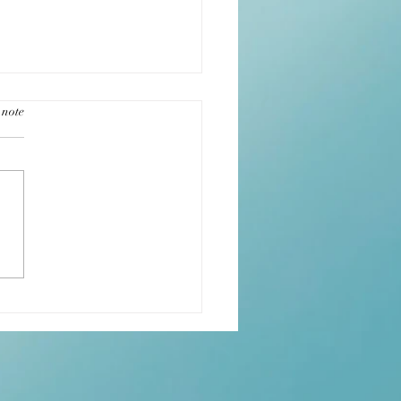
 note
il existait un moyen de
ser les situations difficiles ?