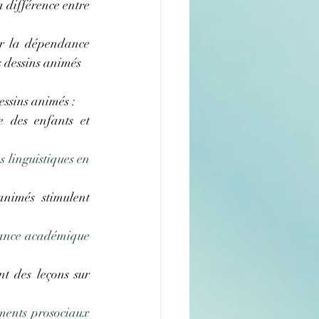
a différence entre 
er la dépendance 
s dessins animés
ssins animés :
 des enfants et 
 linguistiques en 
nimés stimulent 
mance académique 
t des leçons sur 
ents prosociaux 