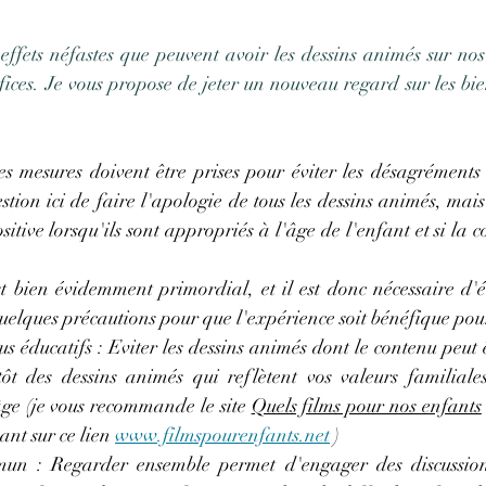
5.
effets néfastes que peuvent avoir les dessins animés sur nos
ices. Je vous propose de jeter un nouveau regard sur les bien
s mesures doivent être prises pour éviter les désagréments 
estion ici de faire l'apologie de tous les dessins animés, mais
itive lorsqu'ils sont appropriés à l'âge de l'enfant et si la 
t bien évidemment primordial, et il est donc nécessaire d'ét
quelques précautions pour que l'expérience soit bénéfique pour
s éducatifs : Eviter les dessins animés dont le contenu peut 
ôt des dessins animés qui reflètent vos valeurs familiales 
'âge (je vous recommande le site 
Quels films pour nos enfants
ant sur ce lien 
www.filmspourenfants.net
 )   
un : Regarder ensemble permet d'engager des discussions