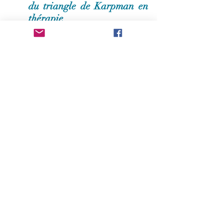
du triangle de Karpman en 
thérapie
Utilisation du triangle de Karpman 
pour le bien-être, amélioration des 
interactions grâce à la 
compréhension
Identification des rôles
Les clients apprennent à identifier 
les rôles qu'ils jouent dans leurs 
relations (la victime, le persécuteur 
et le sauveur) chacun influençant les 
interactions.
Dynamique relationnelle
Les thérapeutes aident à explorer 
comment ces rôles affectent les 
dynamiques relationnelles, 
favorisant une meilleure 
compréhension. Prendre conscience 